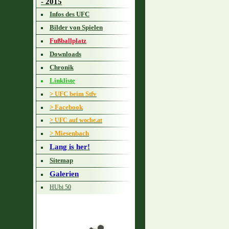
- 2015
Infos des UFC
Bilder von Spielen
Fußballplatz
Downloads
Chronik
Linkliste
> UFC beim Stfv
> Facebook
> UFC auf woche.at
> Miesenbach
Lang is her!
Sitemap
Galerien
HUbi 50