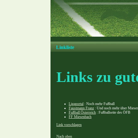
Linkliste
Links zu gut
Ligaportal
: Noch mehr Fußball
Faustmann Franz
: Und noch mehr über Miese
Fußball Österreich
: Fußballseite des ÖFB
FF Miesenbach
Link vorschlagen
Nach oben